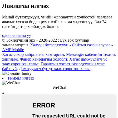
Лавлагаа илгээх
Манай бүтээгдэхүүн, үнийн жагсаалттай холбоотой лавлагаа
авахыг хүсвэл бидэн рүү имэйл хаягаа үлдээнэ үү, бид 24
цагийн дотор холбогдох болно.
одоо лавлана уу
© Зохиогчийн эрх - 2020-2022 : Бүх эрх хуулиар
хамгаалагдсан.
Халуун бүтээгдэхүүн
-
Сайтын газрын зураг
-
AMP Mobile
Хагас сохор хайрцагны хамтарсан
,
Messenger кабелийн техник
хангамж
,
Фанер хайрцагны холболт
,
Хагас дамжуулагч ус
хаах соронзон хальс
,
Гаралтын хэсэгт газардуулгын утас
байхгүй
,
Дамжуулагч бус ус хаах соронзон хальс
,
И-мэйл илгээх
WeChat
x