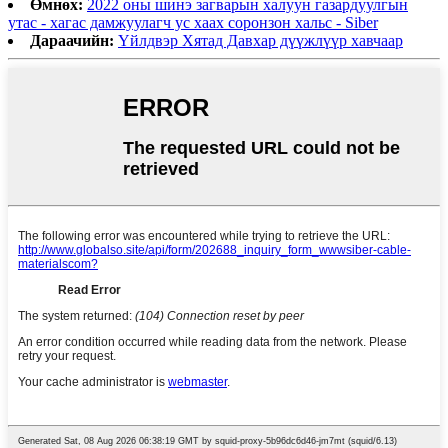
Өмнөх:
2022 оны шинэ загварын халуун газардуулгын
утас - хагас дамжуулагч ус хаах соронзон хальс - Siber
Дараачийн:
Үйлдвэр Хятад Давхар дүүжлүүр хавчаар