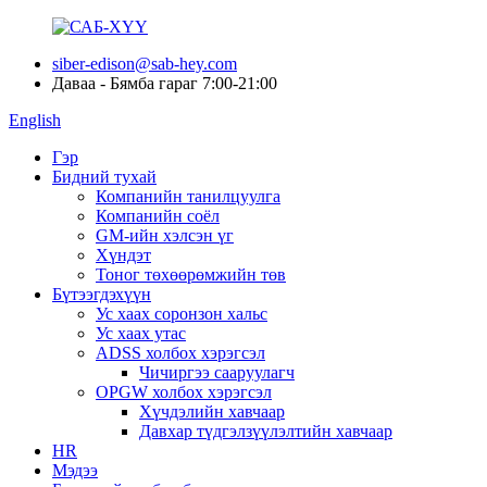
siber-edison@sab-hey.com
Даваа - Бямба гараг 7:00-21:00
English
Гэр
Бидний тухай
Компанийн танилцуулга
Компанийн соёл
GM-ийн хэлсэн үг
Хүндэт
Тоног төхөөрөмжийн төв
Бүтээгдэхүүн
Ус хаах соронзон хальс
Ус хаах утас
ADSS холбох хэрэгсэл
Чичиргээ сааруулагч
OPGW холбох хэрэгсэл
Хүчдэлийн хавчаар
Давхар түдгэлзүүлэлтийн хавчаар
HR
Мэдээ