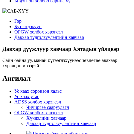
Бидэнтэй холбоо барина уу
Гэр
Бүтээгдэхүүн
OPGW холбох хэрэгсэл
Давхар түдгэлзүүлэлтийн хавчаар
Давхар дүүжлүүр хавчаар Хятадын үйлдвэр
Сайн байна уу, манай бүтээгдэхүүнээс зөвлөгөө авахаар
хүрэлцэн ирээрэй!
Ангилал
Ус хаах соронзон хальс
Ус хаах утас
ADSS холбох хэрэгсэл
Чичиргээ сааруулагч
OPGW холбох хэрэгсэл
Хүчдэлийн хавчаар
Давхар түдгэлзүүлэлтийн хавчаар