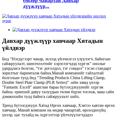
Өндөр чанартай Давхар
дүүжлүүр...
Давхар дүүжлүүр хавчаар Хятадын
үйлдвэр
Бид “Нэгдүгээрт чанар, эхлээд үйлчилгээ үзүүлэгч, байнгын
сайжруулалт, шинэчлэлтийг хэрэглэгчдэд хүргэх” онолыг
удирдлага болгон, “тэг доголдол, тэг гомдол” гэсэн стандарт
зорилтыг баримталж байна.Манай компанийг гайхалтай
болгохын тулд бид "Trending Products China Lifting Clamp,
Double Steel Plate Clamp (PLR Series)" -ийн хямд үнээр
"Fantastic Excell" ашиглан бараа бүтээгдэхүүнийг хүргэж
байна. ерөнхий давуу талуудын төлөө бүрэн тоглож, маш сайн
дэмжихийн тулд байнга сайжруулалт хийх.
Тренд бүтээгдэхүүн Хятад Өргөх хавчаар, Хэвтээ хавтан өргөх
хавчаар, Манай компани нь өндөр чанартай, өрсөлдөхүйц
үнээр, цаг тухайд нь хүргэлтээр үйлчлүүлэгчдэдээ