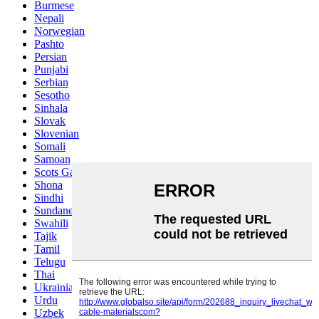
Burmese
Nepali
Norwegian
Pashto
Persian
Punjabi
Serbian
Sesotho
Sinhala
Slovak
Slovenian
Somali
Samoan
Scots Gaelic
Shona
Sindhi
Sundanese
Swahili
Tajik
Tamil
Telugu
Thai
Ukrainian
Urdu
Uzbek