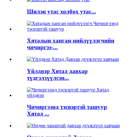
Шилэн утас холбох утас...
Хятадын ханган нийлүүлэгчийн
чичиргээ-...
Үйлдвэр Хятад давхар
түдгэлзүүлсэн...
Чичиргээнд тэсвэртэй ташуур
Хятад ...