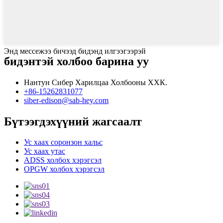
Энд мессежээ бичээд бидэнд илгээгээрэй
бидэнтэй холбоо барина уу
Нантун Сибер Харилцаа Холбооны ХХК.
+86-15262831077
siber-edison@sab-hey.com
Бүтээгдэхүүний жагсаалт
Ус хаах соронзон хальс
Ус хаах утас
ADSS холбох хэрэгсэл
OPGW холбох хэрэгсэл