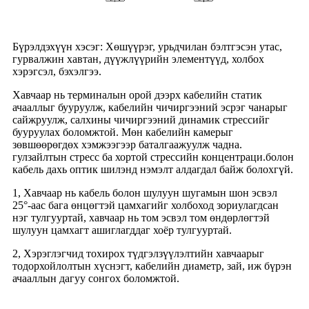
Бүрэлдэхүүн хэсэг: Хөшүүрэг, урьдчилан бэлтгэсэн утас,
гурвалжин хавтан, дүүжлүүрийн элементүүд, холбох
хэрэгсэл, бэхэлгээ.
Хавчаар нь терминалын орой дээрх кабелийн статик
ачааллыг бууруулж, кабелийн чичиргээний эсрэг чанарыг
сайжруулж, салхины чичиргээний динамик стрессийг
бууруулах боломжтой. Мөн кабелийн камерыг
зөвшөөрөгдөх хэмжээгээр баталгаажуулж чадна.
гулзайлтын стресс ба хортой стрессийн концентраци.болон
кабель дахь оптик шилэнд нэмэлт алдагдал байж болохгүй.
1, Хавчаар нь кабель болон шулуун шугамын шон эсвэл
25°-аас бага өнцөгтэй цамхагийг холбоход зориулагдсан
нэг тулгууртай, хавчаар нь том эсвэл том өндөрлөгтэй
шулуун цамхагт ашиглагддаг хоёр тулгууртай.
2, Хэрэглэгчид тохирох түдгэлзүүлэлтийн хавчаарыг
тодорхойлолтын хүснэгт, кабелийн диаметр, зай, иж бүрэн
ачааллын дагуу сонгох боломжтой.