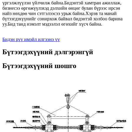
үргэлжлүүлэн үйлчилж байна.Бидэнтэй хамтран ажиллаж,
бизнесээ өргөжүүлэхэд дэлхийн өнцөг булан бүрээс ирсэн
найз нөхдөө чин сэтгэлээсээ урьж байна.Хэрэв та манай
бүтээгдэхүүнийг сонирхож байвал бидэнтэй холбоо барина
уу.Бид танд нэмэлт мэдээлэл өгөхийг хүсч байна.
Бидэн рүү имэйл илгээнэ үү
Бүтээгдэхүүний дэлгэрэнгүй
Бүтээгдэхүүний шошго