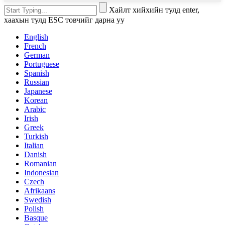
Хайлт хийхийн тулд enter,
хаахын тулд ESC товчийг дарна уу
English
French
German
Portuguese
Spanish
Russian
Japanese
Korean
Arabic
Irish
Greek
Turkish
Italian
Danish
Romanian
Indonesian
Czech
Afrikaans
Swedish
Polish
Basque