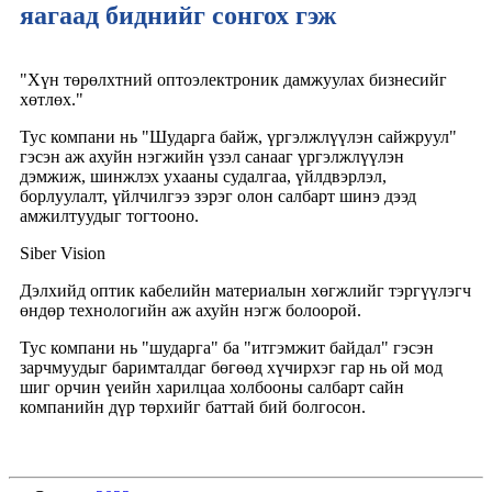
яагаад биднийг сонгох гэж
"Хүн төрөлхтний оптоэлектроник дамжуулах бизнесийг
хөтлөх."
Тус компани нь "Шударга байж, үргэлжлүүлэн сайжруул"
гэсэн аж ахуйн нэгжийн үзэл санааг үргэлжлүүлэн
дэмжиж, шинжлэх ухааны судалгаа, үйлдвэрлэл,
борлуулалт, үйлчилгээ зэрэг олон салбарт шинэ дээд
амжилтуудыг тогтооно.
Siber Vision
Дэлхийд оптик кабелийн материалын хөгжлийг тэргүүлэгч
өндөр технологийн аж ахуйн нэгж болоорой.
Тус компани нь "шударга" ба "итгэмжит байдал" гэсэн
зарчмуудыг баримталдаг бөгөөд хүчирхэг гар нь ой мод
шиг орчин үеийн харилцаа холбооны салбарт сайн
компанийн дүр төрхийг баттай бий болгосон.