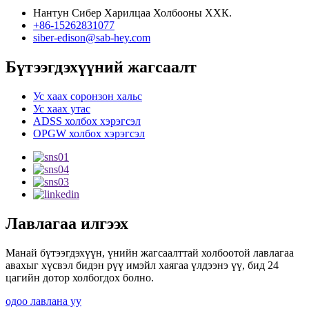
Нантун Сибер Харилцаа Холбооны ХХК.
+86-15262831077
siber-edison@sab-hey.com
Бүтээгдэхүүний жагсаалт
Ус хаах соронзон хальс
Ус хаах утас
ADSS холбох хэрэгсэл
OPGW холбох хэрэгсэл
Лавлагаа илгээх
Манай бүтээгдэхүүн, үнийн жагсаалттай холбоотой лавлагаа
авахыг хүсвэл бидэн рүү имэйл хаягаа үлдээнэ үү, бид 24
цагийн дотор холбогдох болно.
одоо лавлана уу