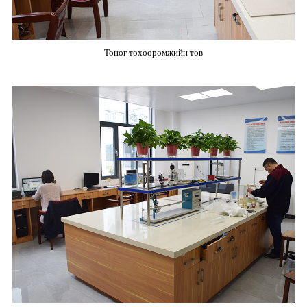
Тоног төхөөрөмжийн төв