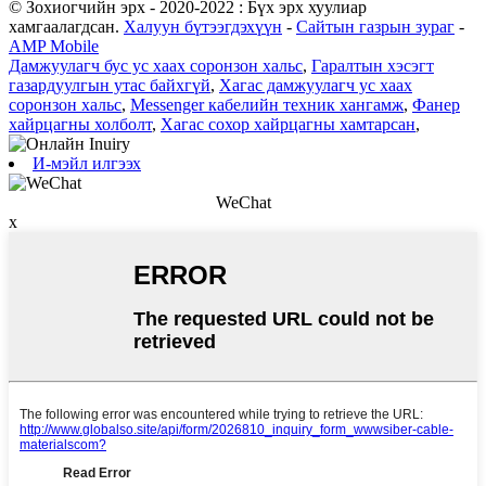
© Зохиогчийн эрх - 2020-2022 : Бүх эрх хуулиар
хамгаалагдсан.
Халуун бүтээгдэхүүн
-
Сайтын газрын зураг
-
AMP Mobile
Дамжуулагч бус ус хаах соронзон хальс
,
Гаралтын хэсэгт
газардуулгын утас байхгүй
,
Хагас дамжуулагч ус хаах
соронзон хальс
,
Messenger кабелийн техник хангамж
,
Фанер
хайрцагны холболт
,
Хагас сохор хайрцагны хамтарсан
,
И-мэйл илгээх
WeChat
x