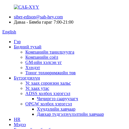
siber-edison@sab-hey.com
Даваа - Бямба гараг 7:00-21:00
English
Гэр
Бидний тухай
Компанийн танилцуулга
Компанийн соёл
GM-ийн хэлсэн үг
Хүндэт
Тоног төхөөрөмжийн төв
Бүтээгдэхүүн
Ус хаах соронзон хальс
Ус хаах утас
ADSS холбох хэрэгсэл
Чичиргээ сааруулагч
OPGW холбох хэрэгсэл
Хүчдэлийн хавчаар
Давхар түдгэлзүүлэлтийн хавчаар
HR
Мэдээ