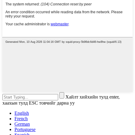
Хайлт хийхийн тулд enter,
хаахын тулд ESC товчийг дарна уу
English
French
German
Portuguese
Spanish