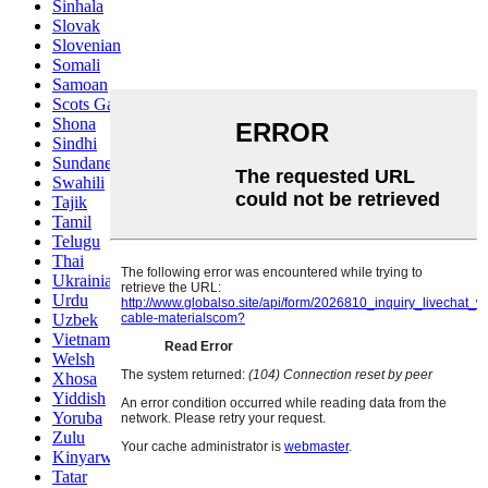
Sinhala
Slovak
Slovenian
Somali
Samoan
Scots Gaelic
Shona
Sindhi
Sundanese
Swahili
Tajik
Tamil
Telugu
Thai
Ukrainian
Urdu
Uzbek
Vietnamese
Welsh
Xhosa
Yiddish
Yoruba
Zulu
Kinyarwanda
Tatar