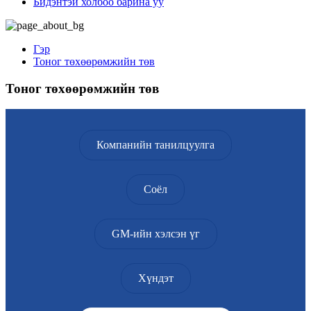
Бидэнтэй холбоо барина уу
Гэр
Тоног төхөөрөмжийн төв
Тоног төхөөрөмжийн төв
Компанийн танилцуулга
Соёл
GM-ийн хэлсэн үг
Хүндэт