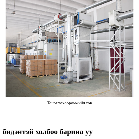
Тоног төхөөрөмжийн төв
бидэнтэй холбоо барина уу